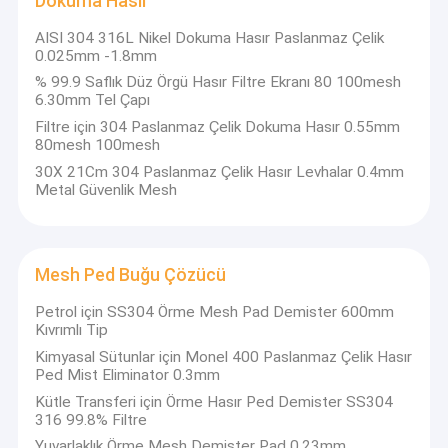
Dokuma Hasır
Biz dürüst üretici, güvenilir alıcılarınıza herhangi bir
Hasır Yıkayıcı
yardımda bulunmayı bekliyoruz, lütfen şirketimiz ve
AISI 304 316L Nikel Dokuma Hasır Paslanmaz Çelik
ürünlerimiz hakkında daha fazla bilgi sahibi olmak
0.025mm -1.8mm
Paslanmaz Çelik Temizleme Topu
istiyorsanız bizimle iletişime geçmekten
% 99.9 Saflık Düz Örgü Hasır Filtre Ekranı 80 100mesh
çekinmeyin.Şirketimiz, zorlu pazar ortamında
6.30mm Tel Çapı
örme tel örgü bant
rekabetçi fiyatlarla iyi hizmetlerle mükemmel kalite
Filtre için 304 Paslanmaz Çelik Dokuma Hasır 0.55mm
sunabilir."
80mesh 100mesh
Metal Yastık Amortisörleri
30X 21Cm 304 Paslanmaz Çelik Hasır Levhalar 0.4mm
Örme Örgü Kumaş
Metal Güvenlik Mesh
Bakır Örme Hasır
Mesh Ped Buğu Çözücü
Dokuma Hasır
Petrol için SS304 Örme Mesh Pad Demister 600mm
Mesh Ped Buğu Çözücü
Kıvrımlı Tip
Kimyasal Sütunlar için Monel 400 Paslanmaz Çelik Hasır
Alüminyum Folyo Hasır
Ped Mist Eliminator 0.3mm
Kütle Transferi için Örme Hasır Ped Demister SS304
Alüminyum Filtre Kafesi
316 99.8% Filtre
Yuvarlaklık Örme Mesh Demister Pad 0.23mm