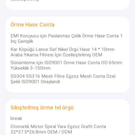
Örme Hasır Conta
EMI Koruyucu için Paslanmaz Çelik Örme Hasır Conta 1
İnç Genişlik
Kar Köpüğü Lance Saf Nikel Örgü Hasır 14 * 10mm
Araba Yıkama Filtresi İçin Özelleştirilmiş OEM
Sönümleme için ISO9001 Örme Hasır Conta OD 65mm
Yükseklik 3-150mm
SS304 SS316 Mesh Filtre Egzoz Mesh Conta Özel
Şekil ISO9001 Onaylandı
Sıkıştırılmış örme tel örgü
break
Otomatik Motor Spiral Yara Egzoz Grafit Conta
32*37.5*26.8mm OEM / ODM