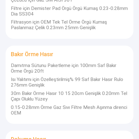
tel örgü fabrikasıdır. Ve her zaman şirket
Hakkımızda
kurulduğundan beri "" Kalite ilk putation en yüksek,
Filtre için Demister Pad Örgü Örgü Kumaş 0.23-0.28mm
Dia SS304
Müşteri memnuniyeti bizim sonsuz arayışımızdır"
Fabrika turu
felsefesinde devam etmektedir.
Filtrasyon için OEM Tek Tel Örme Örgü Kumaş
Paslanmaz Çelik 0.23mm 25mm Genişlik
Şirketimiz, eksiksiz özelliklerle birlikte tam kapsamlı
Kalite kontrol
metal tel örgü üretiminde uzmanlaşmıştır.Bitmiş
ürünlerin kesinliğini sağlamak için ithal otomatik
Bize ulaşın
makine ve ileri teknolojiyi benimsiyoruz.Ağırlıklı
Bakır Örme Hasır
olarak ürün şunları içerir: Küçük paslanmaz çelik tel,
Haberler
metal hollandalı filtre tel örgü, yüksek hassasiyetli
Damıtma Sütunu Paketleme için 100mm Saf Bakır
Örme Örgü 20ft
metal kare tel örgü, petrol, kimya ve sanayi için her
Durumlar
türlü filtre tel örgü, pirinç ve kırmızı bakır tel örgü, vb.
Isı Yalıtımı için Özelleştirilmiş% 99 Saf Bakır Hasır Rulo
276mm Genişlik
Ayrıca her türlü üretebiliriz. Belirtilen çizim ve derin
30m Bakır Örme Hasır 10 15 20cm Genişlik 0.20mm Tel
işleme tel örgü ürünlerine göre özel tel örgü.
Çapı Oluklu Yüzey
Örme Hasır
0.15-0.28mm Örme Gaz Sıvı Filtre Mesh Aşınma direnci
OEM
Örme Hasır Conta
Sıkıştırılmış örme tel örgü