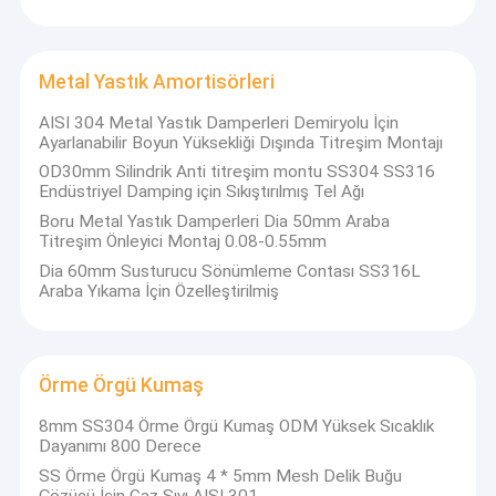
Metal Yastık Amortisörleri
AISI 304 Metal Yastık Damperleri Demiryolu İçin
Ayarlanabilir Boyun Yüksekliği Dışında Titreşim Montajı
OD30mm Silindrik Anti titreşim montu SS304 SS316
Endüstriyel Damping için Sıkıştırılmış Tel Ağı
Boru Metal Yastık Damperleri Dia 50mm Araba
Titreşim Önleyici Montaj 0.08-0.55mm
Dia 60mm Susturucu Sönümleme Contası SS316L
Araba Yıkama İçin Özelleştirilmiş
Ana sayfa
Örme Örgü Kumaş
"Anping Zhaotong Metal Netleştirme Co, Ltd, 20
Ürünler
yılı aşkın bir süredir bu hatla uğraşan ve tel örgü
8mm SS304 Örme Örgü Kumaş ODM Yüksek Sıcaklık
Dayanımı 800 Derece
araştırma, tasarım, üretim, satış ve satış sonrası
VR Gösterisi
hizmetlerde zengin deneyime sahip profesyonel bir
SS Örme Örgü Kumaş 4 * 5mm Mesh Delik Buğu
Çözücü İçin Gaz Sıvı AISI 301