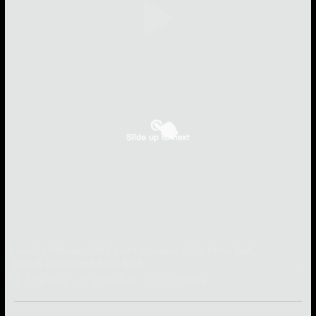
Genişlik 600mm %99 Filtre Paslanmaz Çelik Filtre Elek
Yüksek Hassasiyetli 6mm Delik
Örme Hasır
2025-05-30
21 görüşler