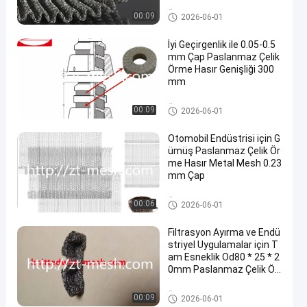
Örme Hasır
00:09
2026-06-01
İyi Geçirgenlik ile 0.05-0.5
mm Çap Paslanmaz Çelik
Örme Hasır Genişliği 300
mm
Örme Hasır
00:09
2026-06-01
Otomobil Endüstrisi için G
ümüş Paslanmaz Çelik Ör
me Hasır Metal Mesh 0.23
mm Çap
Örme Hasır
00:06
2026-06-01
Filtrasyon Ayırma ve Endü
striyel Uygulamalar için T
am Esneklik Od80 * 25 * 2
0mm Paslanmaz Çelik Ör
me Hasır
Örme Hasır
00:09
2026-06-01