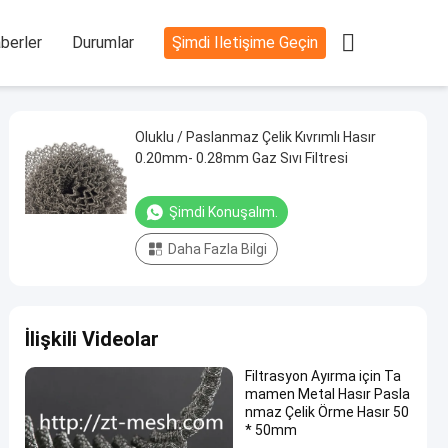

berler
Durumlar
Şimdi Iletişime Geçin
Oluklu / Paslanmaz Çelik Kıvrımlı Hasır
0.20mm- 0.28mm Gaz Sıvı Filtresi
Şimdi Konuşalım.
Daha Fazla Bilgi
İlişkili Videolar
Filtrasyon Ayırma için Ta
mamen Metal Hasır Pasla
nmaz Çelik Örme Hasır 50
* 50mm