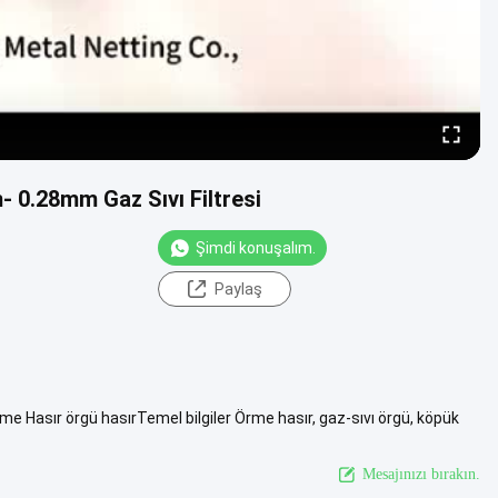
- 0.28mm Gaz Sıvı Filtresi
Şimdi konuşalım.
Paylaş
me Hasır örgü hasırTemel bilgiler Örme hasır, gaz-sıvı örgü, köpük
azlasını izle
Mesajınızı bırakın.