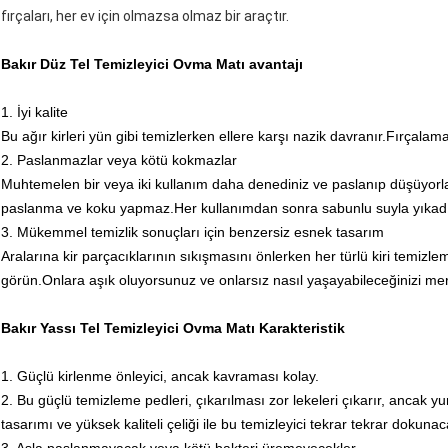
fırçaları, her ev için olmazsa olmaz bir araçtır.
Bakır Düz Tel Temizleyici Ovma Matı avantajı
1. İyi kalite
Bu ağır kirleri yün gibi temizlerken ellere karşı nazik davranır.Fırçalama
2. Paslanmazlar veya kötü kokmazlar
Muhtemelen bir veya iki kullanım daha denediniz ve paslanıp düşüyorla
paslanma ve koku yapmaz.Her kullanımdan sonra sabunlu suyla yıkadı
3. Mükemmel temizlik sonuçları için benzersiz esnek tasarım
Aralarına kir parçacıklarının sıkışmasını önlerken her türlü kiri temizlem
görün.Onlara aşık oluyorsunuz ve onlarsız nasıl yaşayabileceğinizi me
Bakır Yassı Tel Temizleyici Ovma Matı Karakteristik
1. Güçlü kirlenme önleyici, ancak kavraması kolay.
2. Bu güçlü temizleme pedleri, çıkarılması zor lekeleri çıkarır, ancak y
tasarımı ve yüksek kaliteli çeliği ile bu temizleyici tekrar tekrar dokunac