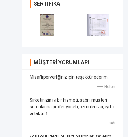
SERTIFIKA
MÜŞTERI YORUMLARI
Misafirperverliğiniz için teşekkür ederim.
—— Helen
Şirketinizin iyi bir hizmeti, sabrı, müşteri
sorunlarına profesyonel çözümleri var, iyi bir
ortaktır！
—— adi
Kötü kötü değil. bu tarz patronları severim