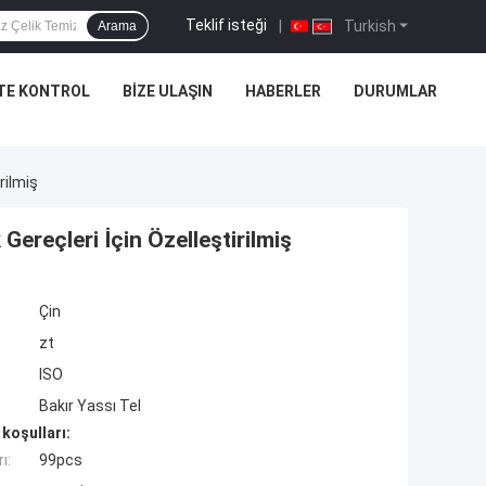
Teklif isteği
|
Turkish
Arama
TE KONTROL
BIZE ULAŞIN
HABERLER
DURUMLAR
rilmiş
ereçleri İçin Özelleştirilmiş
Çin
zt
ISO
Bakır Yassı Tel
koşulları:
ı:
99pcs