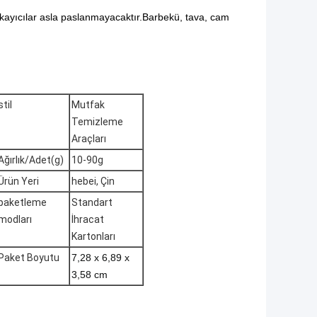
yıkayıcılar asla paslanmayacaktır.Barbekü, tava, cam
stil
Mutfak
Temizleme
Araçları
Ağırlık/Adet(g)
10-90g
Ürün Yeri
hebei, Çin
paketleme
Standart
modları
İhracat
Kartonları
Paket Boyutu
7,28 x 6,89 x
3,58 cm