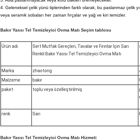
3. Asla paslanmayacak veya kötü bakteri üremeyecekler.
4. Geleneksel çelik yünü tiplerinden farklı olarak, bu paslanmaz çelik 
veya seramik sobaları her zaman fırçalar ve yağ ve kiri temizler.
Bakır Yassı Tel Temizleyici Ovma Matı Seçim tablosu
Ürün adı
Sert Mutfak Gereçleri, Tavalar ve Fırınlar İçin Sarı
Renkli Bakır Yassı Tel Temizleyici Ovma Matı
Marka
zhaotong
Malzeme
bakır
paket
toplu veya özelleştirilmiş
renk
Sarı
Bakır Yassı Tel Temizleyici Ovma Matı Hizmeti