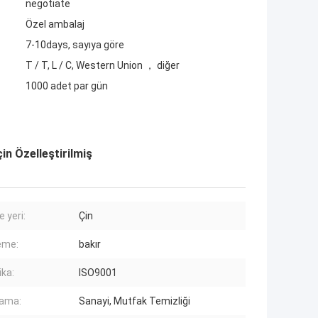
negotiate
Özel ambalaj
7-10days, sayıya göre
T / T, L / C, Western Union ， diğer
1000 adet par gün
in Özelleştirilmiş
 yeri:
Çin
eme:
bakır
ika:
ISO9001
lama:
Sanayi, Mutfak Temizliği