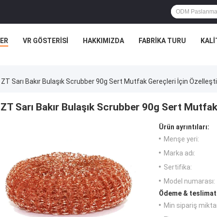
ER
VR GÖSTERISI
HAKKIMIZDA
FABRIKA TURU
KALI
ZT Sarı Bakır Bulaşık Scrubber 90g Sert Mutfak Gereçleri İçin Özelleşti
ZT Sarı Bakır Bulaşık Scrubber 90g Sert Mutfak G
Ürün ayrıntıları:
Menşe yeri:
Marka adı:
Sertifika:
Model numarası:
Ödeme & teslimat 
Min sipariş miktar