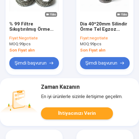
% 99 Filtre
Dia 40*20mm Silindir
Sıkıştırılmış Örme
Örme Tel Egzoz
Hasır Boyutu
Mesh Conta Destek
Fiyat:
Negotiate
Fiyat:
negotiate
Özelleştirilmiş Örnek
Halkaları Alkaliye
MOQ:
99pcs
MOQ:
99pcs
Mevcut OEM Kabul
Dayanıklı
Son Fiyat alın
Son Fiyat alın
Şimdi başvurun
Şimdi başvurun
Zaman Kazanın
En iyi ürünlerle sizinle iletişime geçelim.
İhtiyacınızı Verin