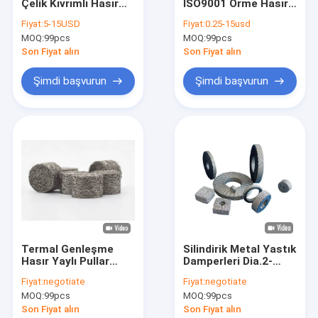
Çelik Kıvrımlı Hasır
ISO9001 Örme Hasır
Hakkımızda
0.20mm- 0.28mm
Conta OD 65mm
Fiyat:
5-15USD
Fiyat:
0.25-15usd
Gaz Sıvı Filtresi
Yükseklik 3-150mm
MOQ:
99pcs
MOQ:
99pcs
Fabrika turu
Son Fiyat alın
Son Fiyat alın
Kalite kontrol
Şimdi başvurun
Şimdi başvurun
Bize ulaşın
Haberler
Durumlar
Örme Hasır
Termal Genleşme
Silindirik Metal Yastık
Hasır Yaylı Pullar
Damperleri Dia.2-
Örme Hasır Conta
Titreşim Emici
100mm 50G Yoğunluk
Fiyat:
negotiate
Fiyat:
negotiate
Özelleştirilmiş OEM
Sıkıştırılmış örme tel örgü
MOQ:
99pcs
MOQ:
99pcs
Son Fiyat alın
Son Fiyat alın