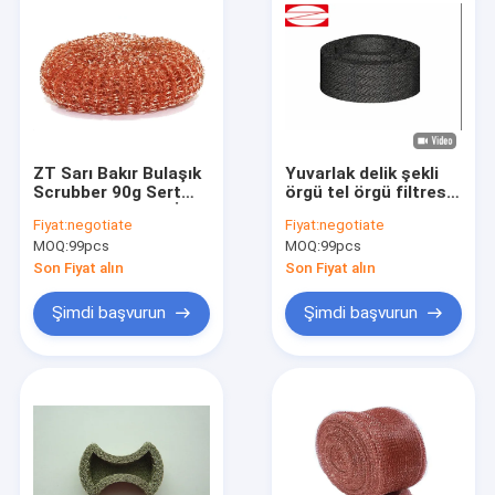
ZT Sarı Bakır Bulaşık
Yuvarlak delik şekli
Scrubber 90g Sert
örgü tel örgü filtresi
Mutfak Gereçleri İçin
endüstriyel 14 mm
Fiyat:
negotiate
Fiyat:
negotiate
Özelleştirilmiş
çapı için idealdir
MOQ:
99pcs
MOQ:
99pcs
Son Fiyat alın
Son Fiyat alın
Şimdi başvurun
Şimdi başvurun