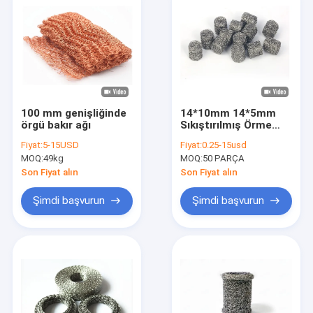
100 mm genişliğinde
14*10mm 14*5mm
örgü bakır ağı
Sıkıştırılmış Örme
Hasır 1.1mm Kar
Fiyat:
5-15USD
Fiyat:
0.25-15usd
Köpüğü Lance Mesh
MOQ:
49kg
MOQ:
50 PARÇA
Filtre
Son Fiyat alın
Son Fiyat alın
Şimdi başvurun
Şimdi başvurun