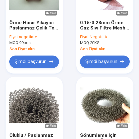
Örme Hasır Yıkayıcı
0.15-0.28mm Örme
Paslanmaz Çelik Tel
Gaz Sıvı Filtre Mesh
0.12mm 35mm
Aşınma direnci OEM
Fiyat:
negotiate
Fiyat:
Negotiate
Elastik Çekirdek
MOQ:
99pcs
MOQ:
20KG
Kaplamalı ISO9001
Son Fiyat alın
Son Fiyat alın
Şimdi başvurun
Şimdi başvurun
Ana sayfa
Ürünler
VR Gösterisi
Oluklu / Paslanmaz
Sönümleme için