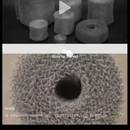
break
Sıkıştırılmış örme tel örgü
2025-12-09
36 görüşler