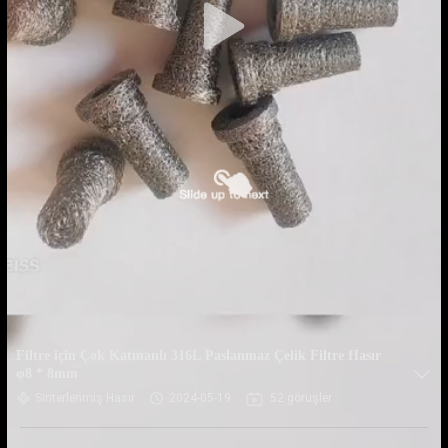
Filtre için Çok Katmanlı 316L Paslanmaz Çelik Filtre Hasır
φ8 * 8mm
Sinterlenmiş Hasır
2024-05-19
52 görüşler