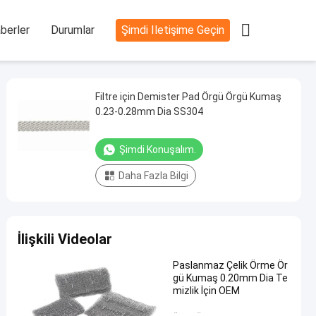

berler
Durumlar
Şimdi Iletişime Geçin
Filtre için Demister Pad Örgü Örgü Kumaş
0.23-0.28mm Dia SS304
Şimdi Konuşalım.
Daha Fazla Bilgi
İlişkili Videolar
Paslanmaz Çelik Örme Ör
gü Kumaş 0.20mm Dia Te
mizlik İçin OEM