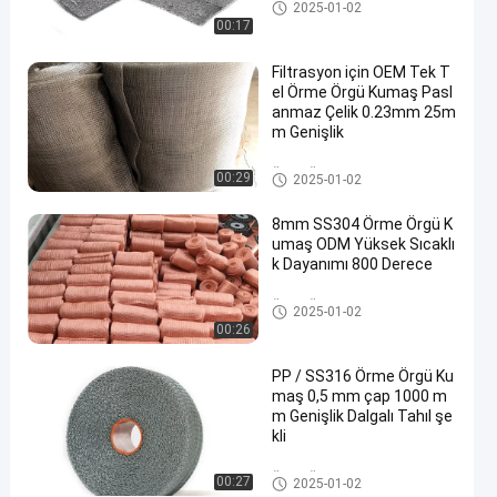
Örme Örgü Kumaş
2025-01-02
00:17
Filtrasyon için OEM Tek T
el Örme Örgü Kumaş Pasl
anmaz Çelik 0.23mm 25m
m Genişlik
Örme Örgü Kumaş
00:29
2025-01-02
8mm SS304 Örme Örgü K
umaş ODM Yüksek Sıcaklı
k Dayanımı 800 Derece
Örme Örgü Kumaş
2025-01-02
00:26
PP / SS316 Örme Örgü Ku
maş 0,5 mm çap 1000 m
m Genişlik Dalgalı Tahıl şe
kli
Örme Örgü Kumaş
00:27
2025-01-02