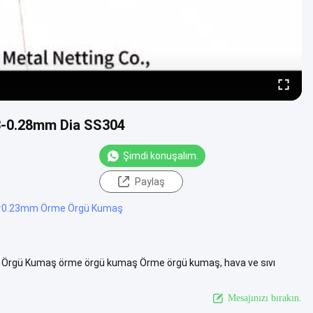
23-0.28mm Dia SS304
Şimdi konuşalım.
Paylaş
#
0.23mm Örme Örgü Kumaş
in Örgü Kumaş örme örgü kumaş Örme örgü kumaş, hava ve sıvı
aktadır...
Daha fazlasını izle
Mesajınızı bırakın.