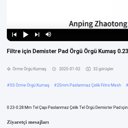
Filtre için Demister Pad Örgü Örgü Kumaş 0.
Örme Örgü Kumaş
2025-01-02
32 görüşler
#
SS Örme Örgü Kumaş
#
25mm Paslanmaz Çelik Filtre Mesh
0.23-0.28 Mm Tel Çapı Paslanmaz Çelik Tel Örgü Demister Pad iç
ayırma ve filtrasyon için çeşitli endüstrilerde yaygın olarak kullanılm
Ziyaretçi mesajları