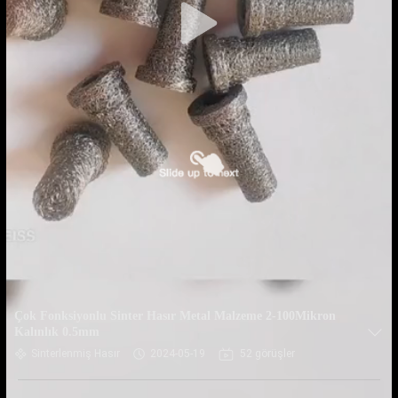
Çok Fonksiyonlu Sinter Hasır Metal Malzeme 2-100Mikron
Kalınlık 0.5mm
Sinterlenmiş Hasır
2024-05-19
52 görüşler