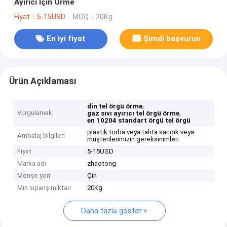
Ayırıcı İçin Örme
Fiyat：5-15USD
MOQ：20Kg
En iyi fiyat
Şimdi başvurun
Ürün Açıklaması
,
din tel örgü örme
Vurgulamak
,
gaz sıvı ayırıcı tel örgü örme
en 10204 standart örgü tel örgü
plastik torba veya tahta sandık veya
Ambalaj bilgileri
müşterilerimizin gereksinimleri
Fiyat
5-15USD
Marka adı
zhaotong
Menşe yeri
Çin
Min sipariş miktarı
20Kg
Daha fazla göster