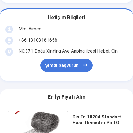
İletişim Bilgileri
Mrs. Aimee
+86 13103181658
NO.371 Doğu XinYing Ave Anping ilçesi Hebei, Çin
Şimdi başvurun
En İyi Fiyatı Alın
Din En 10204 Standart
Hasır Demister Pad Gaz
Sıvı Ayırıcı İçin Örme