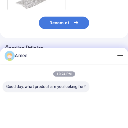
Devam et
Önerilen Ürünler
Aimee
10:24 PM
Good day, what product are you looking for?
Egzoz Azaltmak İçin
Filtrasyon Ayırma
Filtrasyon Ayı
Üretilen Paslanmaz
için Tamamen Metal
Endüstriyel
Çelik Örme Hasır
Hasır Paslanmaz
Uygulamalar i
Egzoz Contaları
Çelik Örme Hasır 50 *
Tam Esneklik 
Od25 * 25 * 10mm
50mm
25 * 20mm
En iyi fiyat
En iyi fiyat
En iyi fiy
Paslanmaz Çel