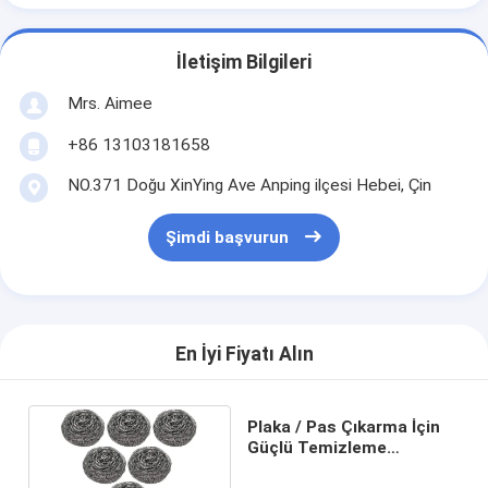
İletişim Bilgileri
Mrs. Aimee
+86 13103181658
NO.371 Doğu XinYing Ave Anping ilçesi Hebei, Çin
Şimdi başvurun
En İyi Fiyatı Alın
Plaka / Pas Çıkarma İçin
Güçlü Temizleme
Paslanmaz Çelik Sünger