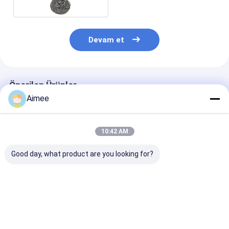
Scrubber 10g
Devam et
Önerilen Ürünler
Aimee
10:42 AM
Good day, what product are you looking for?
2*6cm 7.5g
Restoran için
Yuvarlaklık
Paslanmaz Çelik
Özelleştirilmiş 10g
Paslanmaz Çel
Temizleme Topu /
4cm Paslanmaz
Hasır Ovma Şe
Gümüş Metal Mutfak
Çelik Temizleme
gibi Filaments
Scrubber
Topu Gümüş Renk
Örnek
En iyi fiyat
En iyi fiyat
En iyi fiy