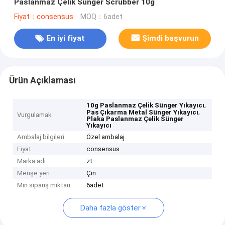
Paslanmaz Çelik Sünger Scrubber 10g
Fiyat：consensus
MOQ：6adet
En iyi fiyat
Şimdi başvurun
Ürün Açıklaması
,
10g Paslanmaz Çelik Sünger Yıkayıcı
,
Pas Çıkarma Metal Sünger Yıkayıcı
Vurgulamak
Plaka Paslanmaz Çelik Sünger
Yıkayıcı
Ambalaj bilgileri
Özel ambalaj
Fiyat
consensus
Marka adı
zt
Menşe yeri
Çin
Min sipariş miktarı
6adet
Daha fazla göster