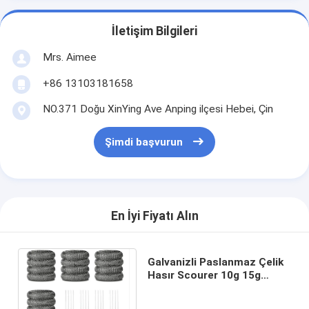
İletişim Bilgileri
Mrs. Aimee
+86 13103181658
NO.371 Doğu XinYing Ave Anping ilçesi Hebei, Çin
Şimdi başvurun
En İyi Fiyatı Alın
Galvanizli Paslanmaz Çelik
Hasır Scourer 10g 15g
Yuvarlak Şekil Güçlü
Temizleme Kapasitesi