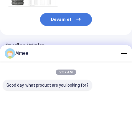
Devam et
Önerilen Ürünler
Aimee
2:57 AM
Good day, what product are you looking for?
2*6cm 7.5g
Restoran için
Yuvarlaklık
Paslanmaz Çelik
Özelleştirilmiş 10g
Paslanmaz Çel
Temizleme Topu /
4cm Paslanmaz
Hasır Ovma Şe
Gümüş Metal Mutfak
Çelik Temizleme
gibi Filaments
Scrubber
Topu Gümüş Renk
Örnek
En iyi fiyat
En iyi fiyat
En iyi fiy