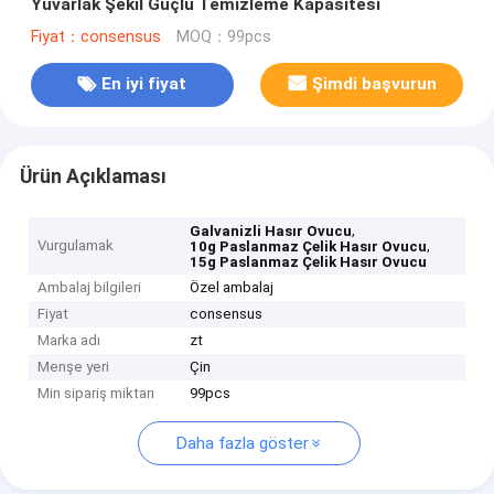
Yuvarlak Şekil Güçlü Temizleme Kapasitesi
Fiyat：consensus
MOQ：99pcs
En iyi fiyat
Şimdi başvurun
Ürün Açıklaması
,
Galvanizli Hasır Ovucu
Vurgulamak
,
10g Paslanmaz Çelik Hasır Ovucu
15g Paslanmaz Çelik Hasır Ovucu
Ambalaj bilgileri
Özel ambalaj
Fiyat
consensus
Marka adı
zt
Menşe yeri
Çin
Min sipariş miktarı
99pcs
Daha fazla göster