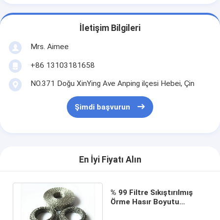
İletişim Bilgileri
Mrs. Aimee
+86 13103181658
NO.371 Doğu XinYing Ave Anping ilçesi Hebei, Çin
Şimdi başvurun
En İyi Fiyatı Alın
% 99 Filtre Sıkıştırılmış
Örme Hasır Boyutu
Özelleştirilmiş Örnek