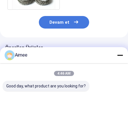
Mevcut OEM Kabul
Devam et
Önerilen Ürünler
Aimee
4:46 AM
Good day, what product are you looking for?
Endüstriyel
Dia50mm Çok Yönlü
Kimyasal İşlem
Uygulamalarda
Kompakt Örme Hasır
Çevre Koruma
Mükemmel
Isı Yalıtımı Gürültü
Ekipmanlarınd
Filtrasyon ve Yapısal
Azaltma ve Titreşim
Optimize Edil
Stabilite Sağlayan
Sönümleme
Korozyona Day
En iyi fiyat
En iyi fiyat
En iyi fiy
Esnek 20*60mm
Uygulamalarına
Sıkıştırılmış 