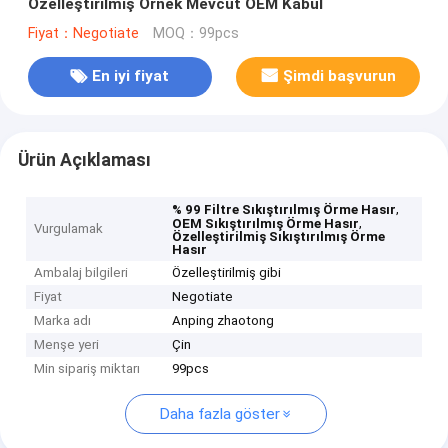
Özelleştirilmiş Örnek Mevcut OEM Kabul
Fiyat：Negotiate
MOQ：99pcs
En iyi fiyat
Şimdi başvurun
Ürün Açıklaması
,
% 99 Filtre Sıkıştırılmış Örme Hasır
,
OEM Sıkıştırılmış Örme Hasır
Vurgulamak
Özelleştirilmiş Sıkıştırılmış Örme
Hasır
Ambalaj bilgileri
Özelleştirilmiş gibi
Fiyat
Negotiate
Marka adı
Anping zhaotong
Menşe yeri
Çin
Min sipariş miktarı
99pcs
Daha fazla göster