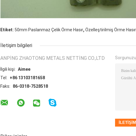
,
Etiket:
50mm Paslanmaz Çelik Örme Hasır
Özelleştirilmiş Örme Hası
İletişim bilgileri
ANPING ZHAOTONG METALS NETTING CO.,LTD
Sorgunuzu
İlgili kişi:
Aimee
Tel:
+86 13103181658
Faks:
86-0318-7528518