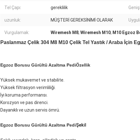
Tel Çapı:
gereklilik
Genişl
uzunluk:
MÜŞTERİ GEREKSİNİMİ OLARAK
Uygu
Vurgulamak:
Wiremesh M8
,
Wiremesh M10
,
M10 Egzoz Bo
Paslanmaz Çelik 304 M8 M10 Çelik Tel Yastık / Araba İçin 
Egzoz Borusu Gürültü Azaltma Pedi
Özellik
Yüksek mukavemet ve stabilite.
Yüksek filtrasyon verimliliği.
İyi koruma performansı.
Korozyon ve pas direnci.
Dayanıklı ve uzun servis ömrü.
Egzoz Borusu Gürültü Azaltma Pedi
Şekil