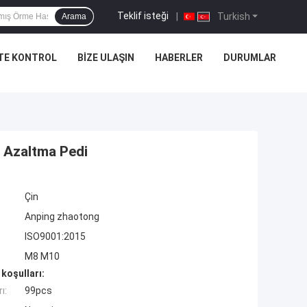
Teklif isteği
|
Turkish
Arama
TE KONTROL
BIZE ULAŞIN
HABERLER
DURUMLAR
 Azaltma Pedi
Çin
Anping zhaotong
ISO9001:2015
M8 M10
koşulları:
ı:
99pcs