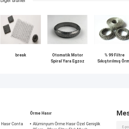
Diğer ürünler
break
Otomatik Motor
% 99 Filtre
Spiral Yara Egzoz
Sıkıştırılmış Ör
Grafit Conta
Hasır Boyutu
32*37.5*26.8mm
Özelleştirilmiş
OEM / ODM
Örnek Mevcut
OEM Kabul
Mes
Örme Hasır
Hasır Conta
Alüminyum Örme Hasır Özel Genişlik