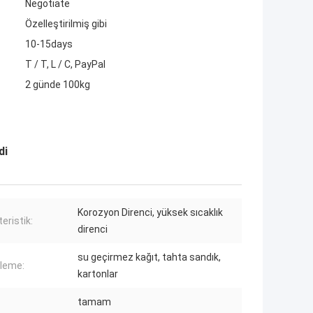
Negotiate
Özelleştirilmiş gibi
10-15days
T / T, L / C, PayPal
2 günde 100kg
di
Korozyon Direnci, yüksek sıcaklık
eristik:
direnci
su geçirmez kağıt, tahta sandık,
leme:
kartonlar
tamam