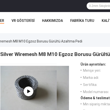
ER
VR GÖSTERISI
HAKKIMIZDA
FABRIKA TURU
KALI
Wiremesh M8 M10 Egzoz Borusu Gürültü Azaltma Pedi
Silver Wiremesh M8 M10 Egzoz Borusu Gürültü
Ürün ayrıntıları:
Menşe yeri:
Marka adı:
Sertifika:
Model numarası:
Ödeme & teslimat 
Min sipariş miktar