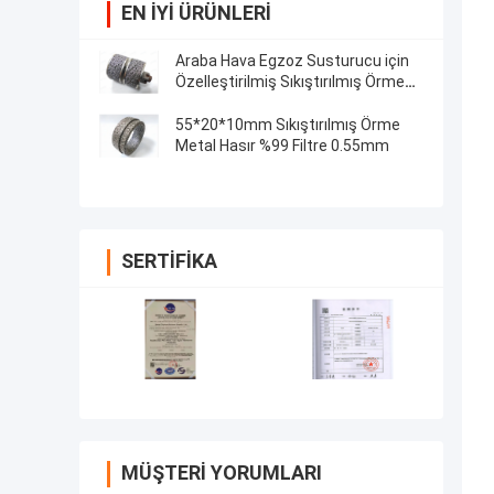
EN IYI ÜRÜNLERI
Araba Hava Egzoz Susturucu için
Özelleştirilmiş Sıkıştırılmış Örme
Hasır Conta
55*20*10mm Sıkıştırılmış Örme
Metal Hasır %99 Filtre 0.55mm
SERTIFIKA
MÜŞTERI YORUMLARI