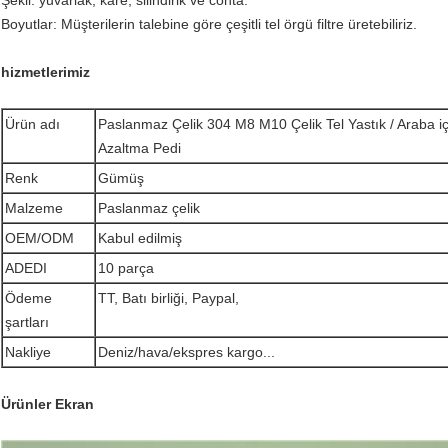
Şekil: yuvarlak, kare, silindirik ve conta.
Boyutlar: Müşterilerin talebine göre çeşitli tel örgü filtre üretebiliriz.
hizmetlerimiz
Ürün adı
Paslanmaz Çelik 304 M8 M10 Çelik Tel Yastık / Araba i
Azaltma Pedi
Renk
Gümüş
Malzeme
Paslanmaz çelik
OEM/ODM
Kabul edilmiş
ADEDI
10 parça
Ödeme
TT, Batı birliği, Paypal,
şartları
Nakliye
Deniz/hava/ekspres kargo...
Ürünler Ekran