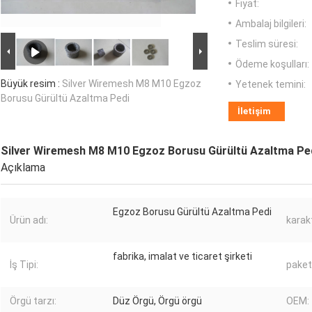
Fiyat:
Ambalaj bilgileri:
Teslim süresi:
Ödeme koşulları:
Büyük resim :
Silver Wiremesh M8 M10 Egzoz
Yetenek temini:
Borusu Gürültü Azaltma Pedi
İletişim
Silver Wiremesh M8 M10 Egzoz Borusu Gürültü Azaltma Pe
Açıklama
Egzoz Borusu Gürültü Azaltma Pedi
Ürün adı:
karakt
fabrika, imalat ve ticaret şirketi
İş Tipi:
paket
Örgü tarzı:
Düz Örgü, Örgü örgü
OEM: