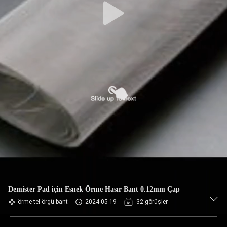
Demister Pad için Esnek Örme Hasır Bant 0.12mm Çap
örme tel örgü bant
2024-05-19
32 görüşler