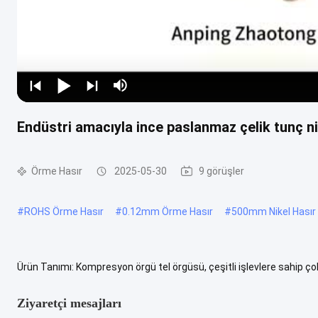
Endüstri amacıyla ince paslanmaz çelik tunç nik
Örme Hasır
2025-05-30
9 görüşler
#
ROHS Örme Hasır
#
0.12mm Örme Hasır
#
500mm Nikel Hasır
Ürün Tanımı: Kompresyon örgü tel örgüsü, çeşitli işlevlere sahip ço
kullanılarak sıkıştırılan farklı malzemelerden tel üretmek için .....
Dah
Ziyaretçi mesajları