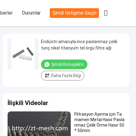

berler
Durumlar
Şimdi Iletişime Geçin
Endüstri amacıyla ince paslanmaz çelik
tunç nikel titanyum tel örgü filtre ağı
Şimdi Konuşalım.
Daha Fazla Bilgi
İlişkili Videolar
Filtrasyon Ayırma için Ta
mamen Metal Hasır Pasla
nmaz Çelik Örme Hasır 50
* 50mm