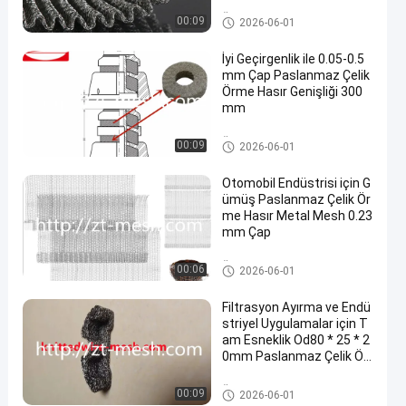
Örme Hasır
00:09
2026-06-01
İyi Geçirgenlik ile 0.05-0.5
mm Çap Paslanmaz Çelik
Örme Hasır Genişliği 300
mm
Örme Hasır
00:09
2026-06-01
Otomobil Endüstrisi için G
ümüş Paslanmaz Çelik Ör
me Hasır Metal Mesh 0.23
mm Çap
Örme Hasır
00:06
2026-06-01
Filtrasyon Ayırma ve Endü
striyel Uygulamalar için T
am Esneklik Od80 * 25 * 2
0mm Paslanmaz Çelik Ör
me Hasır
Örme Hasır
00:09
2026-06-01